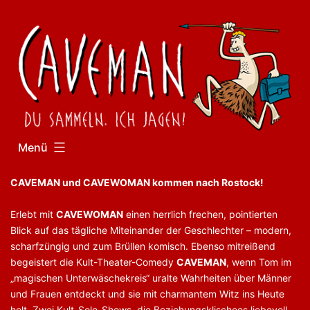
Zum
Inhalt
springen
Menü
CAVEMAN und CAVEWOMAN kommen nach Rostock!
Erlebt mit
CAVEWOMAN
einen herrlich frechen, pointierten
Blick auf das tägliche Miteinander der Geschlechter – modern,
scharfzüngig und zum Brüllen komisch. Ebenso mitreißend
begeistert die Kult-Theater-Comedy
CAVEMAN
, wenn Tom im
„magischen Unterwäschekreis“ uralte Wahrheiten über Männer
und Frauen entdeckt und sie mit charmantem Witz ins Heute
holt. Zwei Kult-Solo-Shows, die Beziehungsklischees liebevoll