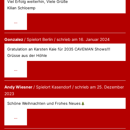
Viel Erfolg weiterhin, Viele Grüße
Kilian Schloemp
Diese
...
Metabox
ein-/ausblenden.
Gonzalez
Berlin
schrieb am
16. Januar 2024
Gratulation an Karsten Kaie für 2035 CAVEMAN Shows!!!
Grüsse aus der Höhle
Diese
...
Metabox
ein-/ausblenden.
Andy Wiesner
Kasendorf
schrieb am
25. Dezember
2023
Schöne Weihnachten und Frohes Neues
Diese
...
Metabox
ein-/ausblenden.