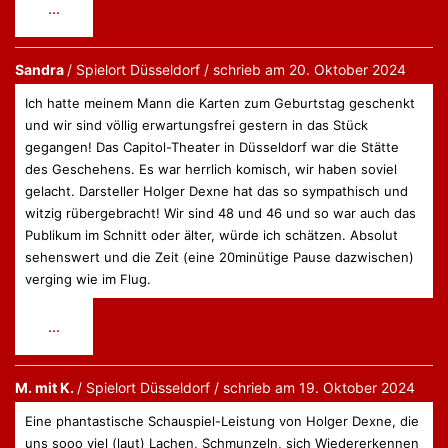
Diese
...
Metabox
ein-/ausblenden.
Sandra
Düsseldorf
schrieb am
20. Oktober 2024
Ich hatte meinem Mann die Karten zum Geburtstag geschenkt
und wir sind völlig erwartungsfrei gestern in das Stück
gegangen! Das Capitol-Theater in Düsseldorf war die Stätte
des Geschehens. Es war herrlich komisch, wir haben soviel
gelacht. Darsteller Holger Dexne hat das so sympathisch und
witzig rübergebracht! Wir sind 48 und 46 und so war auch das
Publikum im Schnitt oder älter, würde ich schätzen. Absolut
sehenswert und die Zeit (eine 20minütige Pause dazwischen)
verging wie im Flug.
Diese
...
Metabox
ein-/ausblenden.
M. mit K.
Düsseldorf
schrieb am
19. Oktober 2024
Eine phantastische Schauspiel-Leistung von Holger Dexne, die
uns sooo viel (laut) Lachen, Schmunzeln, sich Wiedererkennen