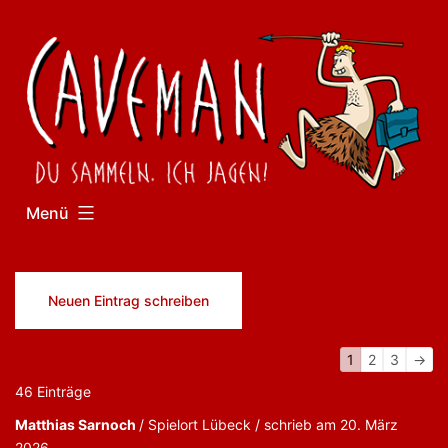
Zum
Inhalt
springen
Menü
Navigation
1
2
3
→
der
46 Einträge
Gästebuchliste
Matthias Sarnoch
Lübeck
schrieb am
20. März
2026