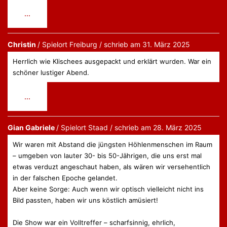
Diese
...
Metabox
ein-/ausblenden.
Christin
Freiburg
schrieb am
31. März 2025
Herrlich wie Klischees ausgepackt und erklärt wurden. War ein
schöner lustiger Abend.
Diese
...
Metabox
ein-/ausblenden.
Gian Gabriele
Staad
schrieb am
28. März 2025
Wir waren mit Abstand die jüngsten Höhlenmenschen im Raum
– umgeben von lauter 30- bis 50-Jährigen, die uns erst mal
etwas verduzt angeschaut haben, als wären wir versehentlich
in der falschen Epoche gelandet.
Aber keine Sorge: Auch wenn wir optisch vielleicht nicht ins
Bild passten, haben wir uns köstlich amüsiert!
Die Show war ein Volltreffer – scharfsinnig, ehrlich,