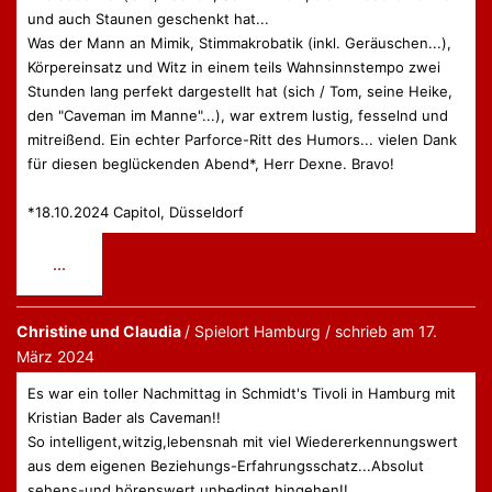
und auch Staunen geschenkt hat...
Was der Mann an Mimik, Stimmakrobatik (inkl. Geräuschen...),
Körpereinsatz und Witz in einem teils Wahnsinnstempo zwei
Stunden lang perfekt dargestellt hat (sich / Tom, seine Heike,
den "Caveman im Manne"...), war extrem lustig, fesselnd und
mitreißend. Ein echter Parforce-Ritt des Humors... vielen Dank
für diesen beglückenden Abend*, Herr Dexne. Bravo!
*18.10.2024 Capitol, Düsseldorf
Diese
...
Metabox
ein-/ausblenden.
Christine und Claudia
Hamburg
schrieb am
17.
März 2024
Es war ein toller Nachmittag in Schmidt's Tivoli in Hamburg mit
Kristian Bader als Caveman!!
So intelligent,witzig,lebensnah mit viel Wiedererkennungswert
aus dem eigenen Beziehungs-Erfahrungsschatz...Absolut
sehens-und hörenswert,unbedingt hingehen!!